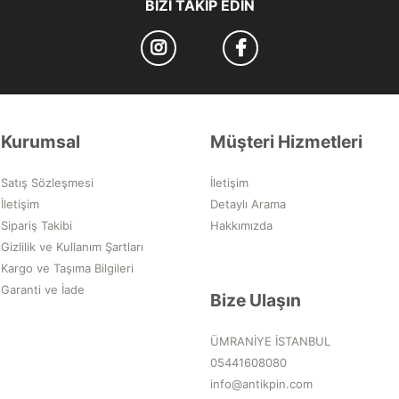
BIZI TAKIP EDIN
Kurumsal
Müşteri Hizmetleri
Satış Sözleşmesi
İletişim
İletişim
Detaylı Arama
Sipariş Takibi
Hakkımızda
Gizlilik ve Kullanım Şartları
Kargo ve Taşıma Bilgileri
Garanti ve İade
Bize Ulaşın
ÜMRANİYE İSTANBUL
05441608080
info@antikpin.com