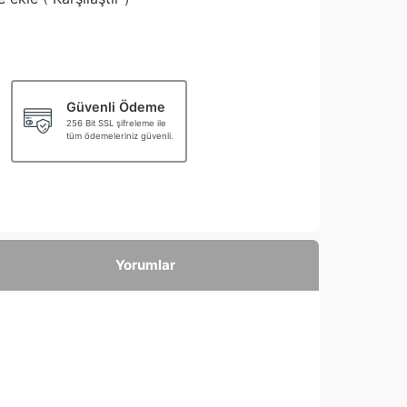
Güvenli Ödeme
256 Bit SSL şifreleme ile
tüm ödemeleriniz güvenli.
Yorumlar