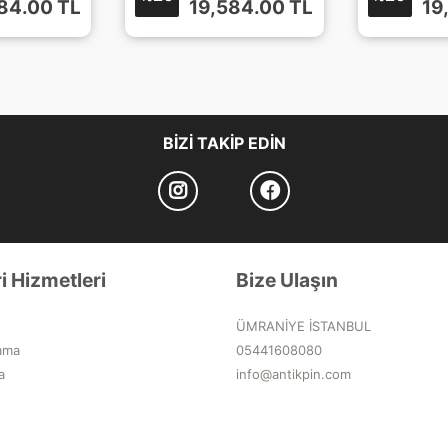
84.00
TL
19,584.00
TL
19
BIZI TAKIP EDIN
i Hizmetleri
Bize Ulaşın
ÜMRANİYE İSTANBUL
ama
05441608080
a
info@antikpin.com