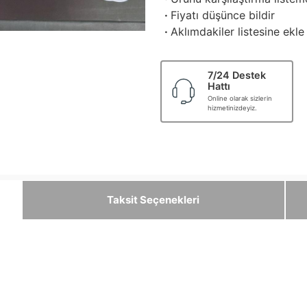
·
Fiyatı düşünce bildir
·
Aklımdakiler listesine ekle
7/24 Destek
Hattı
Online olarak sizlerin
hizmetinizdeyiz.
Taksit Seçenekleri