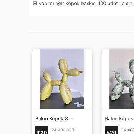
El yapımı ağır köpek baskısı 100 adet ile sın
jeff Koons Balon Köpek Kırmızı 3
Balon Köpek Sarı
Balon Köpek 
0 TL
24,480.00 TL
24,480
20
20
%
%