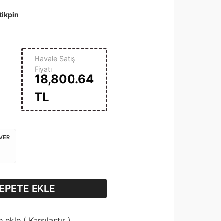
tikpin
Havale Satış
Fiyatı
18,800.64
TL
 VER
EPETE EKLE
e ekle
(
Karşılaştır
)