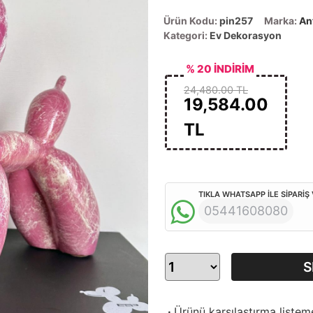
Ürün Kodu:
pin257
Marka:
An
Kategori:
Ev Dekorasyon
% 20 İNDİRİM
24,480.00 TL
19,584.00
TL
TIKLA WHATSAPP İLE SİPARİŞ
05441608080
S
·
Ürünü karşılaştırma listem