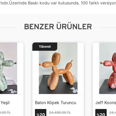
ırlıdır.Üzerinde Baskı kodu var kutusunda. 100 farklı versiyo
BENZER ÜRÜNLER
Tükendi
Yeşil
Balon Köpek Turuncu
.00 TL
24,480.00 TL
24,
20
20
%
%