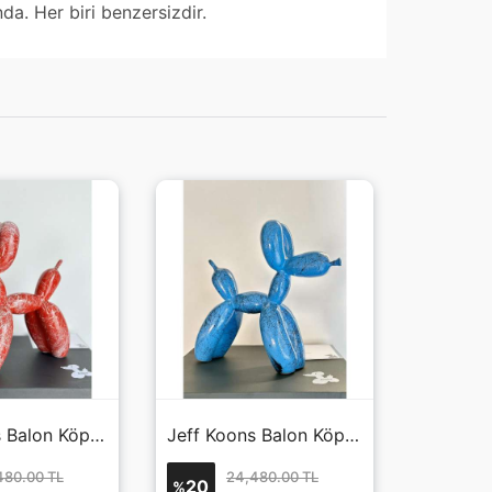
nda. Her biri benzersizdir.
Jeff Koons Balon Köpek Kırmızı 2
Jeff Koons Balon Köpek Mavi
480.00 TL
24,480.00 TL
20
%