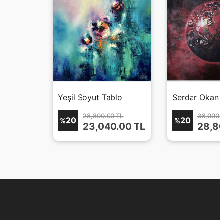
blo 2
Yeşil Soyut Tablo
Serdar Okan
 TL
28,800.00 TL
36,000
20
20
%
%
0.00
TL
23,040.00
TL
28,8