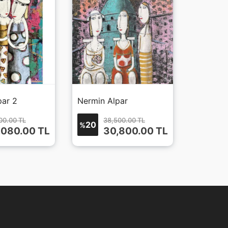
par 2
Nermin Alpar
00.00 TL
38,500.00 TL
20
%
,080.00
TL
30,800.00
TL