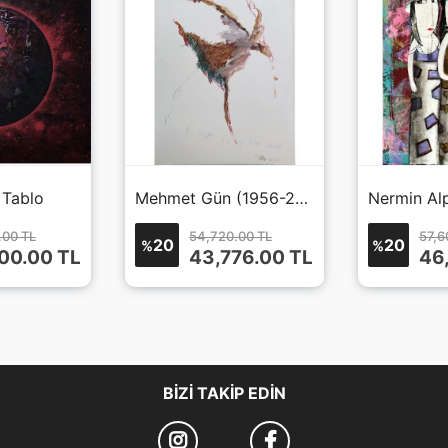
 Tablo
Mehmet Gün (1956-2014)
Nermin Al
.00 TL
54,720.00 TL
57,6
20
20
%
%
00.00
TL
43,776.00
TL
46
BIZI TAKIP EDIN