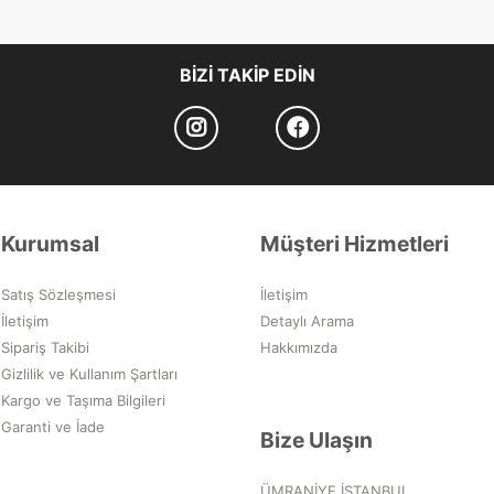
BIZI TAKIP EDIN
Kurumsal
Müşteri Hizmetleri
Satış Sözleşmesi
İletişim
İletişim
Detaylı Arama
Sipariş Takibi
Hakkımızda
Gizlilik ve Kullanım Şartları
Kargo ve Taşıma Bilgileri
Garanti ve İade
Bize Ulaşın
ÜMRANİYE İSTANBUL