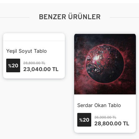
BENZER ÜRÜNLER
Yeşil Soyut Tablo
28,800.00 TL
20
%
23,040.00
TL
Serdar Okan Tablo
36,000.00 TL
20
%
28,800.00
TL