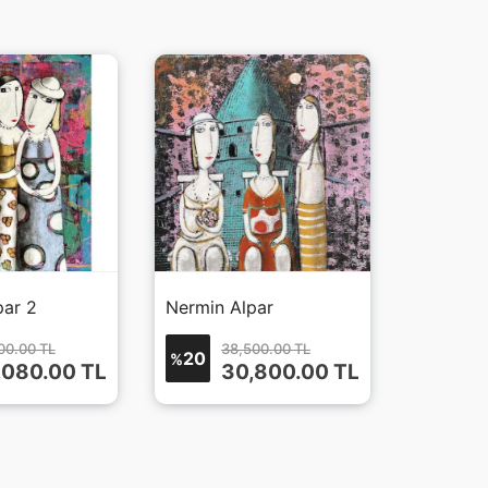
par 2
Nermin Alpar
00.00 TL
38,500.00 TL
20
%
,080.00
TL
30,800.00
TL