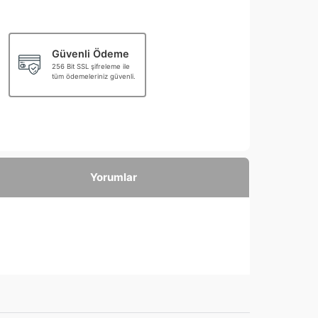
Güvenli Ödeme
256 Bit SSL şifreleme ile
tüm ödemeleriniz güvenli.
Yorumlar