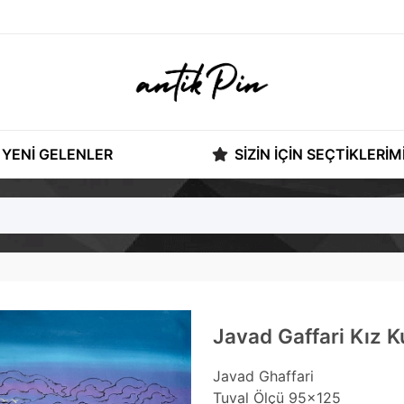
YENI GELENLER
SIZIN İÇIN SEÇTIKLERIM
Javad Gaffari Kız K
Javad Ghaffari
Tuval Ölçü 95x125