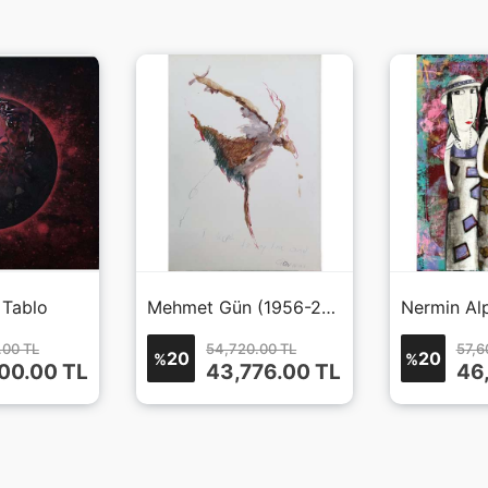
 Tablo
Mehmet Gün (1956-2014)
Nermin Al
.00 TL
54,720.00 TL
57,6
20
20
%
%
00.00
TL
43,776.00
TL
46