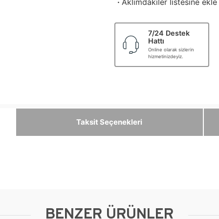
·
Aklımdakiler listesine ekle
7/24 Destek
Hattı
Online olarak sizlerin
hizmetinizdeyiz.
Taksit Seçenekleri
BENZER ÜRÜNLER