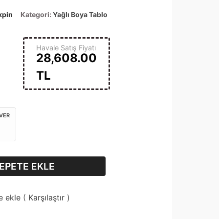
kpin
Kategori:
Yağlı Boya Tablo
Havale Satış Fiyatı
28,608.00
TL
 VER
EPETE EKLE
e ekle
(
Karşılaştır
)