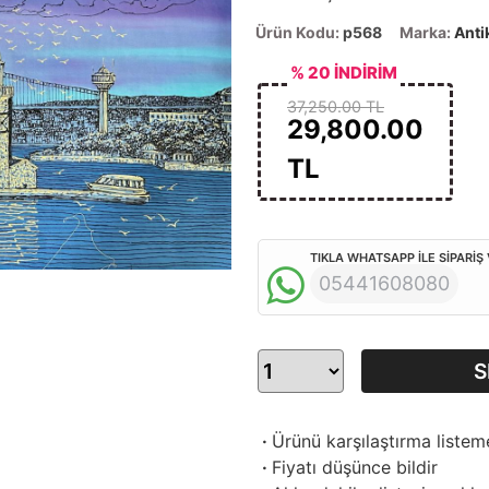
Ürün Kodu:
p568
Marka:
Anti
% 20 İNDİRİM
37,250.00 TL
29,800.00
TL
TIKLA WHATSAPP İLE SİPARİŞ
05441608080
S
·
Ürünü karşılaştırma listem
·
Fiyatı düşünce bildir