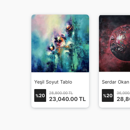
blo 2
Yeşil Soyut Tablo
Serdar Okan
 TL
28,800.00 TL
36,000
20
20
%
%
0.00
TL
23,040.00
TL
28,8