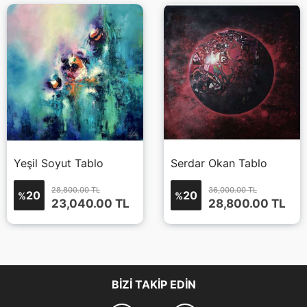
Yeşil Soyut Tablo
Serdar Okan Tablo
28,800.00 TL
36,000.00 TL
20
20
%
%
23,040.00
TL
28,800.00
TL
BIZI TAKIP EDIN