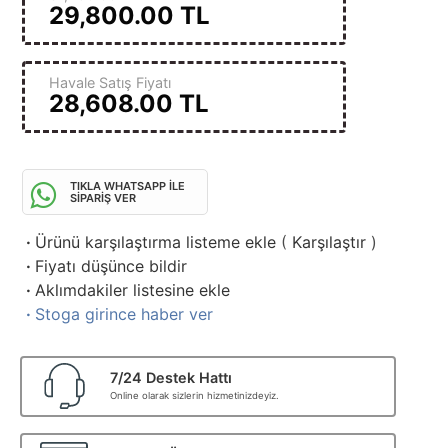
29,800.00
TL
Havale Satış Fiyatı
28,608.00
TL
TIKLA WHATSAPP İLE
SİPARİŞ VER
·
Ürünü karşılaştırma listeme ekle
(
Karşılaştır
)
·
Fiyatı düşünce bildir
·
Aklımdakiler listesine ekle
·
Stoga girince haber ver
7/24 Destek Hattı
Online olarak sizlerin hizmetinizdeyiz.