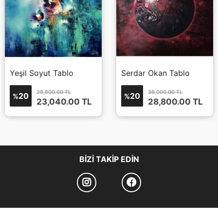
Yeşil Soyut Tablo
Serdar Okan Tablo
28,800.00 TL
36,000.00 TL
20
20
%
%
23,040.00
TL
28,800.00
TL
BIZI TAKIP EDIN