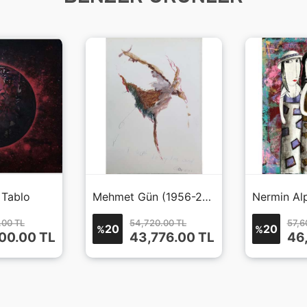
 Tablo
Mehmet Gün (1956-2014)
Nermin Al
.00 TL
54,720.00 TL
57,6
20
20
%
%
00.00
TL
43,776.00
TL
46