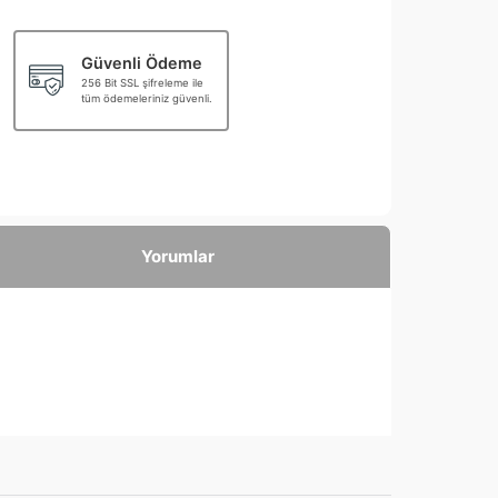
Güvenli Ödeme
256 Bit SSL şifreleme ile
tüm ödemeleriniz güvenli.
Yorumlar