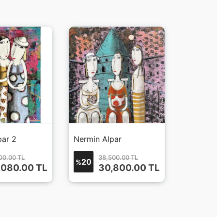
par 2
Nermin Alpar
00.00 TL
38,500.00 TL
20
%
,080.00
TL
30,800.00
TL