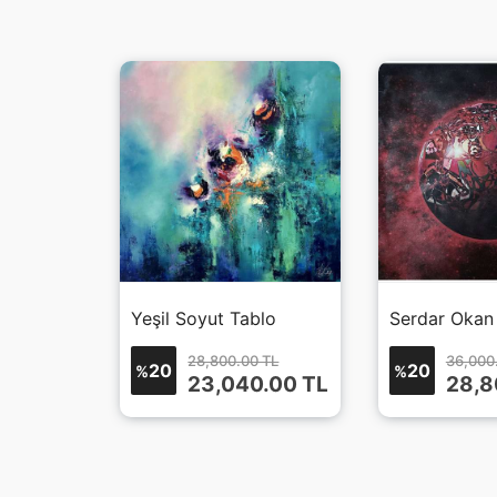
blo 2
Yeşil Soyut Tablo
Serdar Okan
 TL
28,800.00 TL
36,000
20
20
%
%
0.00
TL
23,040.00
TL
28,8