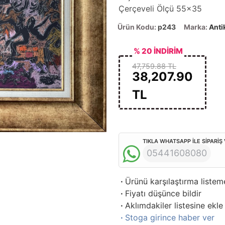
Çerçeveli Ölçü 55x35
Ürün Kodu:
p243
Marka:
Anti
% 20 İNDİRİM
47,759.88 TL
38,207.90
TL
TIKLA WHATSAPP İLE SİPARİŞ
05441608080
·
Ürünü karşılaştırma listem
·
Fiyatı düşünce bildir
·
Aklımdakiler listesine ekle
·
Stoga girince haber ver