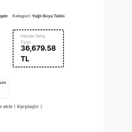
kpin
Kategori:
Yağlı Boya Tablo
Havale Satış
Fiyatı
36,679.58
TL
 VER
e ekle
(
Karşılaştır
)