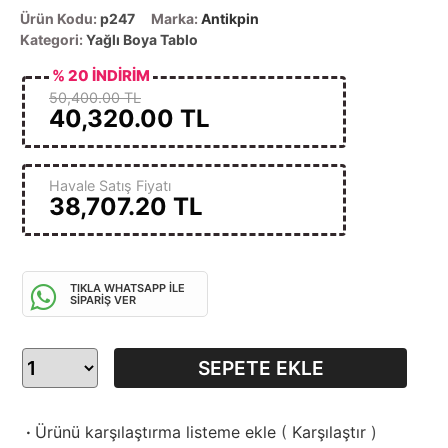
Ürün Kodu:
p247
Marka:
Antikpin
Kategori:
Yağlı Boya Tablo
% 20 İNDİRİM
50,400.00 TL
40,320.00
TL
Havale Satış Fiyatı
38,707.20
TL
TIKLA WHATSAPP İLE
SİPARİŞ VER
SEPETE EKLE
·
Ürünü karşılaştırma listeme ekle
(
Karşılaştır
)