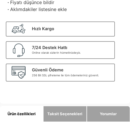
·
Fiyatı düşünce bildir
·
Aklımdakiler listesine ekle
Hızlı Kargo
7/24 Destek Hattı
Online olarak sizlerin hizmetinizdeyiz.
Güvenli Ödeme
256 Bit SSL şifreleme ile tüm ödemeleriniz güvenli.
Ürün özellikleri
Taksit Seçenekleri
Yorumlar