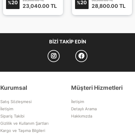
20
20
%
%
23,040.00
TL
28,800.00
TL
BIZI TAKIP EDIN
Kurumsal
Müşteri Hizmetleri
Satış Sözleşmesi
İletişim
İletişim
Detaylı Arama
Sipariş Takibi
Hakkımızda
Gizlilik ve Kullanım Şartları
Kargo ve Taşıma Bilgileri