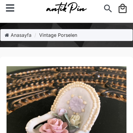
search
local_mall
Anasayfa
Vintage Porselen