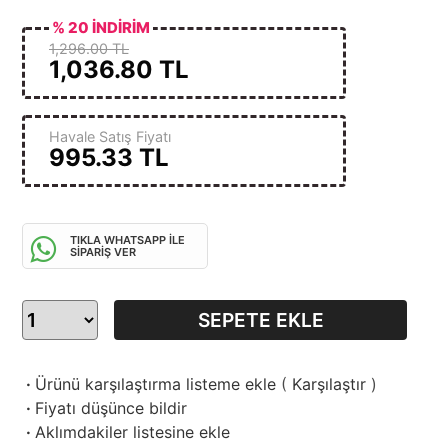
% 20 İNDİRİM
1,296.00 TL
1,036.80
TL
Havale Satış Fiyatı
995.33
TL
TIKLA WHATSAPP İLE
SİPARİŞ VER
SEPETE EKLE
·
Ürünü karşılaştırma listeme ekle
(
Karşılaştır
)
·
Fiyatı düşünce bildir
·
Aklımdakiler listesine ekle