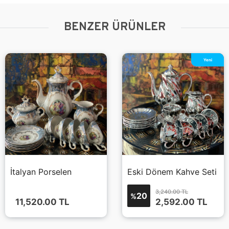
BENZER ÜRÜNLER
Yeni
İtalyan Porselen
Eski Dönem Kahve Seti
3,240.00 TL
20
%
11,520.00
TL
2,592.00
TL