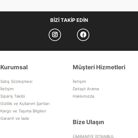
BIZI TAKIP EDIN
Kurumsal
Müşteri Hizmetleri
Satış Sözleşmesi
İletişim
İletişim
Detaylı Arama
Sipariş Takibi
Hakkımızda
Gizlilik ve Kullanım Şartları
Kargo ve Taşıma Bilgileri
Garanti ve İade
Bize Ulaşın
ÜMRANİYE İSTANBUL