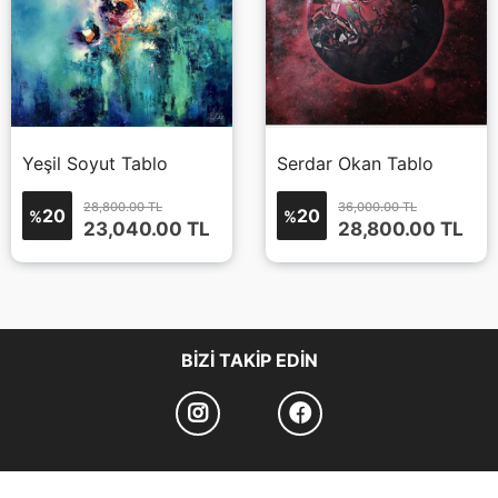
Yeşil Soyut Tablo
Serdar Okan Tablo
28,800.00 TL
36,000.00 TL
20
20
%
%
23,040.00
TL
28,800.00
TL
BIZI TAKIP EDIN