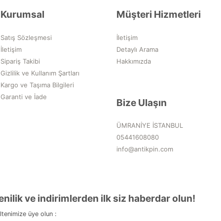
Kurumsal
Müşteri Hizmetleri
Satış Sözleşmesi
İletişim
İletişim
Detaylı Arama
Sipariş Takibi
Hakkımızda
Gizlilik ve Kullanım Şartları
Kargo ve Taşıma Bilgileri
Garanti ve İade
Bize Ulaşın
ÜMRANİYE İSTANBUL
05441608080
info@antikpin.com
enilik ve indirimlerden ilk siz haberdar olun!
ltenimize üye olun :