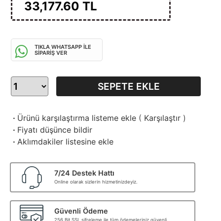
33,177.60
TL
TIKLA WHATSAPP İLE
SİPARİŞ VER
SEPETE EKLE
·
Ürünü karşılaştırma listeme ekle
(
Karşılaştır
)
·
Fiyatı düşünce bildir
·
Aklımdakiler listesine ekle
7/24 Destek Hattı
Online olarak sizlerin hizmetinizdeyiz.
Güvenli Ödeme
256 Bit SSL şifreleme ile tüm ödemeleriniz güvenli.