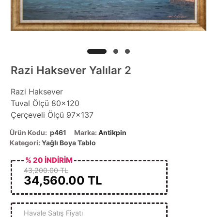
Razi Haksever Yalılar 2
Razi Haksever
Tuval Ölçü 80x120
Çerçeveli Ölçü 97x137
Ürün Kodu:
p461
Marka:
Antikpin
Kategori:
Yağlı Boya Tablo
% 20 İNDİRİM
43,200.00 TL
34,560.00
TL
Havale Satış Fiyatı