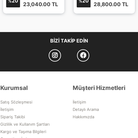
20
20
%
%
23,040.00
TL
28,800.00
TL
BIZI TAKIP EDIN
Kurumsal
Müşteri Hizmetleri
Satış Sözleşmesi
İletişim
İletişim
Detaylı Arama
Sipariş Takibi
Hakkımızda
Gizlilik ve Kullanım Şartları
Kargo ve Taşıma Bilgileri