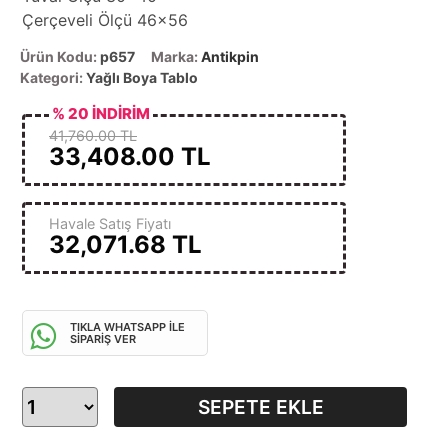
Çerçeveli Ölçü 46x56
Ürün Kodu:
p657
Marka:
Antikpin
Kategori:
Yağlı Boya Tablo
% 20 İNDİRİM
41,760.00 TL
33,408.00
TL
Havale Satış Fiyatı
32,071.68
TL
TIKLA WHATSAPP İLE
SİPARİŞ VER
SEPETE EKLE