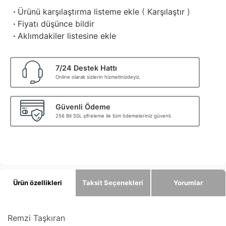
·
Ürünü karşılaştırma listeme ekle
(
Karşılaştır
)
·
Fiyatı düşünce bildir
·
Aklımdakiler listesine ekle
7/24 Destek Hattı
Online olarak sizlerin hizmetinizdeyiz.
Güvenli Ödeme
256 Bit SSL şifreleme ile tüm ödemeleriniz güvenli.
Ürün özellikleri
Taksit Seçenekleri
Yorumlar
Remzi Taşkıran