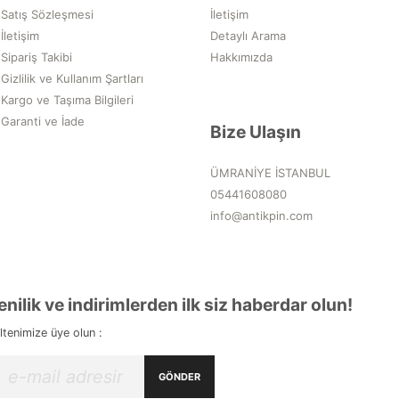
Satış Sözleşmesi
İletişim
İletişim
Detaylı Arama
Sipariş Takibi
Hakkımızda
Gizlilik ve Kullanım Şartları
Kargo ve Taşıma Bilgileri
Garanti ve İade
Bize Ulaşın
ÜMRANİYE İSTANBUL
05441608080
info@antikpin.com
enilik ve indirimlerden ilk siz haberdar olun!
ltenimize üye olun :
GÖNDER