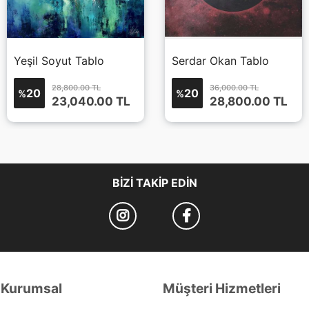
Yeşil Soyut Tablo
Serdar Okan Tablo
28,800.00 TL
36,000.00 TL
20
20
%
%
23,040.00
TL
28,800.00
TL
BIZI TAKIP EDIN
Kurumsal
Müşteri Hizmetleri