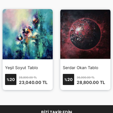
Yeşil Soyut Tablo
Serdar Okan Tablo
28,800.00 TL
36,000.00 TL
20
20
%
%
23,040.00
TL
28,800.00
TL
BIZI TAKIP EDIN