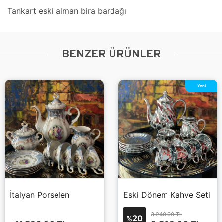
Tankart eski alman bira bardağı
BENZER ÜRÜNLER
Yeni
İtalyan Porselen
Eski Dönem Kahve Seti
3,240.00 TL
20
%