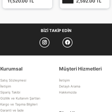
11,520.00
TL
2,592.00
TL
BIZI TAKIP EDIN
Kurumsal
Müşteri Hizmetleri
Satış Sözleşmesi
İletişim
İletişim
Detaylı Arama
Sipariş Takibi
Hakkımızda
Gizlilik ve Kullanım Şartları
Kargo ve Taşıma Bilgileri
Garanti ve İade