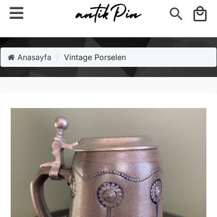
search
local_mall
Anasayfa
Vintage Porselen