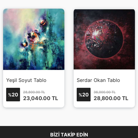
Yeşil Soyut Tablo
Serdar Okan Tablo
28,800.00 TL
36,000.00 TL
20
20
%
%
23,040.00
TL
28,800.00
TL
BIZI TAKIP EDIN