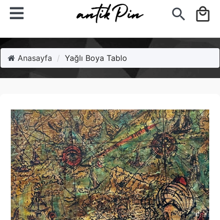
search
local_mall
Anasayfa
Yağlı Boya Tablo