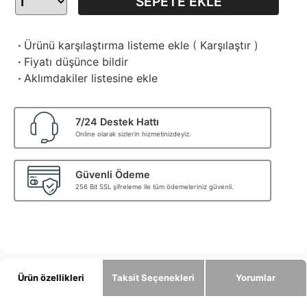
SEPETE EKLE
·
Ürünü karşılaştırma listeme ekle
(
Karşılaştır
)
·
Fiyatı düşünce bildir
·
Aklımdakiler listesine ekle
7/24 Destek Hattı
Online olarak sizlerin hizmetinizdeyiz.
Güvenli Ödeme
256 Bit SSL şifreleme ile tüm ödemeleriniz güvenli.
Ürün özellikleri
Taksit Seçenekleri
Yorumlar