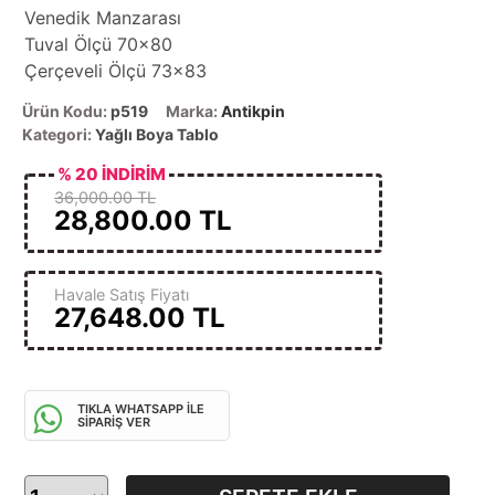
Venedik Manzarası
Tuval Ölçü 70x80
Çerçeveli Ölçü 73x83
Ürün Kodu:
p519
Marka:
Antikpin
Kategori:
Yağlı Boya Tablo
% 20 İNDİRİM
36,000.00 TL
28,800.00
TL
Havale Satış Fiyatı
27,648.00
TL
TIKLA WHATSAPP İLE
SİPARİŞ VER