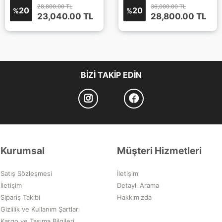
28,800.00 TL
36,000.00 TL
20
20
%
%
23,040.00
TL
28,800.00
TL
BIZI TAKIP EDIN
Kurumsal
Müşteri Hizmetleri
Satış Sözleşmesi
İletişim
İletişim
Detaylı Arama
Sipariş Takibi
Hakkımızda
Gizlilik ve Kullanım Şartları
Kargo ve Taşıma Bilgileri