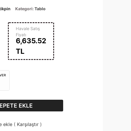
ikpin
Kategori:
Tablo
Havale Satış
Fiyatı
6,635.52
TL
 VER
EPETE EKLE
e ekle
(
Karşılaştır
)