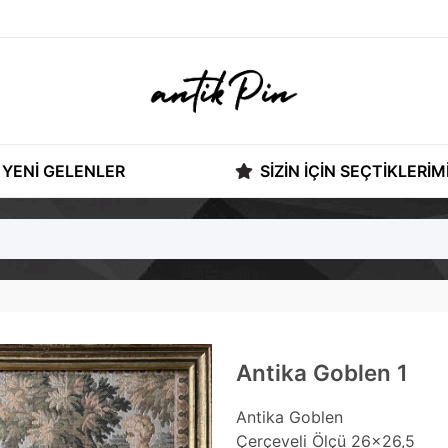
YENI GELENLER
SIZIN İÇIN SEÇTIKLERIM
Antika Goblen 1
Antika Goblen
Çerçeveli Ölçü 26x26,5