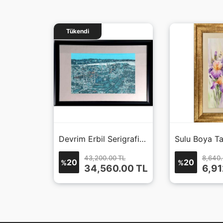
Tükendi
Devrim Erbil Serigrafi İstanbul
Devrim Erbil Serigrafi Baskı
 TL
43,200.00 TL
8,640.
20
20
%
%
0.00
TL
34,560.00
TL
6,91