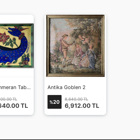
Orijinal Şahmeran Tablo
Antika Goblen 2
800.00 TL
8,640.00 TL
20
%
640.00
TL
6,912.00
TL