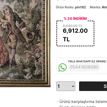
Ürün Kodu:
pin182
Marka:
Ant
% 20 İNDİRİM
8,640.00 TL
6,912.00
TL
TIKLA WHATSAPP İLE SİPARİŞ
05441608080
S
·
Ürünü karşılaştırma listem