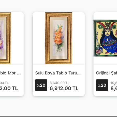
Sulu Boya Tablo Mor Çiçek
Sulu Boya Tablo Turuncu Çiçek
00 TL
8,640.00 TL
10,
20
20
%
%
2.00
TL
6,912.00
TL
8,