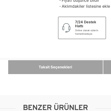
·
Fiyatı düşünce bildir
·
Aklımdakiler listesine ekle
7/24 Destek
Hattı
Online olarak sizlerin
hizmetinizdeyiz.
Taksit Seçenekleri
BENZER ÜRÜNLER