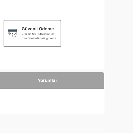
Güvenli Ödeme
256 Bit SSL şifreleme ile
tüm ödemeleriniz güvenli.
Yorumlar