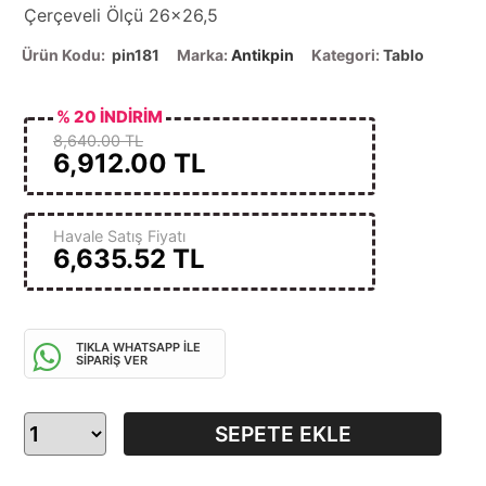
Çerçeveli Ölçü 26x26,5
Ürün Kodu:
pin181
Marka:
Antikpin
Kategori:
Tablo
% 20 İNDİRİM
8,640.00 TL
6,912.00
TL
Havale Satış Fiyatı
6,635.52
TL
TIKLA WHATSAPP İLE
SİPARİŞ VER
SEPETE EKLE