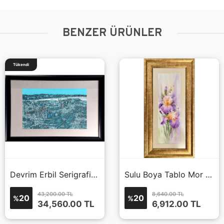
BENZER ÜRÜNLER
Tükendi
Devrim Erbil Serigrafi Baskı
Sulu Boya Tablo Mor Çiçek
43,200.00 TL
8,640.00 TL
20
20
%
%
34,560.00
TL
6,912.00
TL