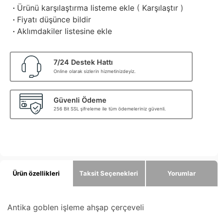
·
Ürünü karşılaştırma listeme ekle
(
Karşılaştır
)
·
Fiyatı düşünce bildir
·
Aklımdakiler listesine ekle
7/24 Destek Hattı
Online olarak sizlerin hizmetinizdeyiz.
Güvenli Ödeme
256 Bit SSL şifreleme ile tüm ödemeleriniz güvenli.
Ürün özellikleri
Taksit Seçenekleri
Yorumlar
Antika goblen işleme ahşap çerçeveli