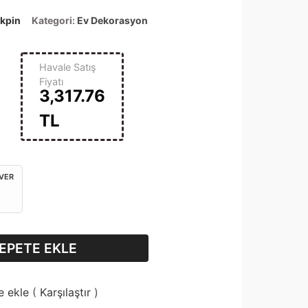
ikpin
Kategori:
Ev Dekorasyon
Havale Satış
Fiyatı
3,317.76
TL
 VER
EPETE EKLE
e ekle
(
Karşılaştır
)