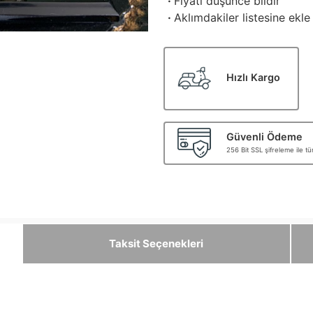
·
Fiyatı düşünce bildir
·
Aklımdakiler listesine ekle
Hızlı Kargo
Güvenli Ödeme
256 Bit SSL şifreleme ile t
Taksit Seçenekleri