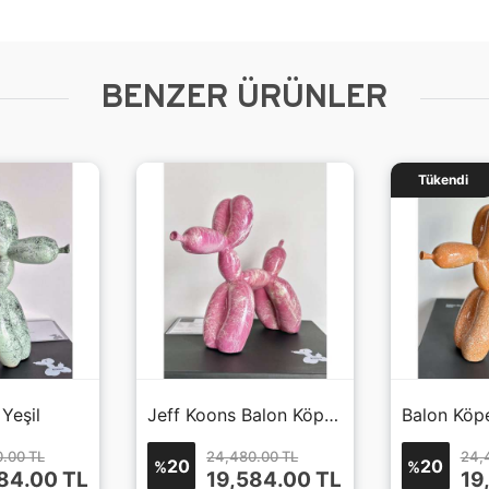
BENZER ÜRÜNLER
Tükendi
Yeşil
Jeff Koons Balon Köpek Pembe
Balon Köp
.00 TL
24,480.00 TL
24,
20
20
%
%
84.00
TL
19,584.00
TL
19