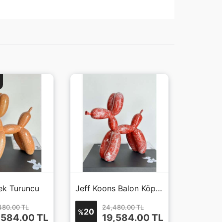
ek Turuncu
Jeff Koons Balon Köpek Kırmızı 2
480.00 TL
24,480.00 TL
20
%
,584.00
TL
19,584.00
TL