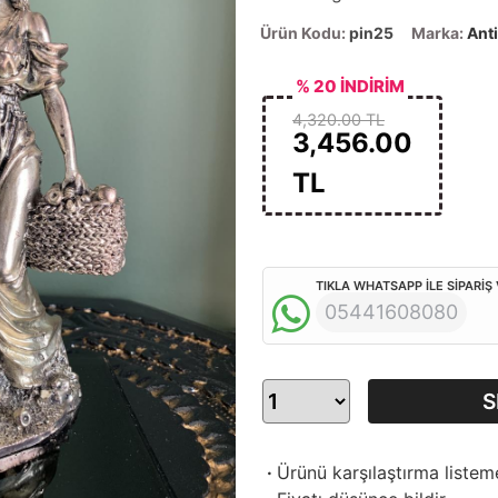
Ürün Kodu:
pin25
Marka:
Ant
% 20 İNDİRİM
4,320.00 TL
3,456.00
TL
TIKLA WHATSAPP İLE SİPARİŞ
05441608080
S
·
Ürünü karşılaştırma listem