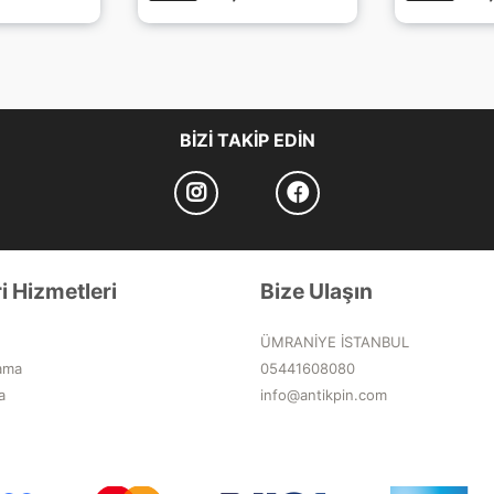
BIZI TAKIP EDIN
i Hizmetleri
Bize Ulaşın
ÜMRANİYE İSTANBUL
ama
05441608080
a
info@antikpin.com