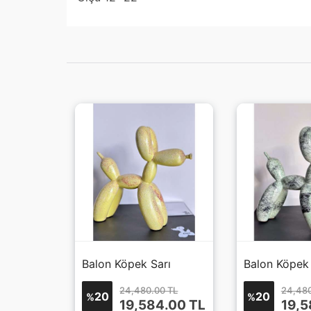
jeff Koons Balon Köpek Kırmızı 3
Balon Köpek Sarı
Balon Köpek 
0 TL
24,480.00 TL
24,480
20
20
%
%
4.00
TL
19,584.00
TL
19,5