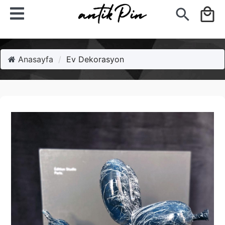
search
local_mall
Anasayfa
Ev Dekorasyon