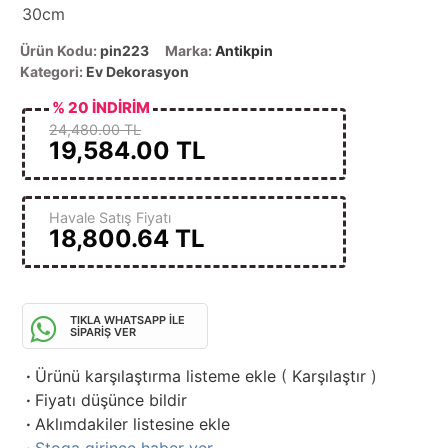
30cm
Ürün Kodu:
pin223
Marka:
Antikpin
Kategori:
Ev Dekorasyon
% 20 İNDİRİM
24,480.00 TL
19,584.00
TL
Havale Satış Fiyatı
18,800.64
TL
TIKLA WHATSAPP İLE
SİPARİŞ VER
·
Ürünü karşılaştırma listeme ekle
(
Karşılaştır
)
·
Fiyatı düşünce bildir
·
Aklımdakiler listesine ekle