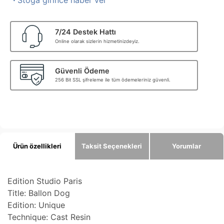
·
Stoga girince haber ver
7/24 Destek Hattı
Online olarak sizlerin hizmetinizdeyiz.
Güvenli Ödeme
256 Bit SSL şifreleme ile tüm ödemeleriniz güvenli.
Ürün özellikleri
Taksit Seçenekleri
Yorumlar
Edition Studio Paris
Title: Ballon Dog
Edition: Unique
Technique: Cast Resin