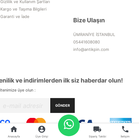
Gizlilik ve Kullanım Şartları
Kargo ve Taşıma Bilgileri
Garanti ve İade
Bize Ulaşın
ÜMRANİYE İSTANBUL
05441608080
info@antikpin.com
enilik ve indirimlerden ilk siz haberdar olun!
ltenimize üye olun :
GÖNDER
home
account_circle
local_shipping
phone
Anasayfa
Üye Girişi
Sipariş Takibi
İletişim