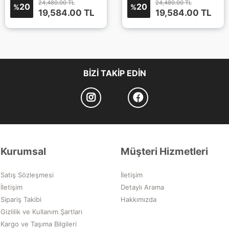
24,480.00 TL
24,480.00 TL
20
20
%
%
19,584.00
TL
19,584.00
TL
BIZI TAKIP EDIN
Kurumsal
Müşteri Hizmetleri
Satış Sözleşmesi
İletişim
İletişim
Detaylı Arama
Sipariş Takibi
Hakkımızda
Gizlilik ve Kullanım Şartları
Kargo ve Taşıma Bilgileri